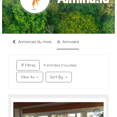
Annonces du mois
Annuaire
Filtres
4
entrées trouvées
View As
Sort By