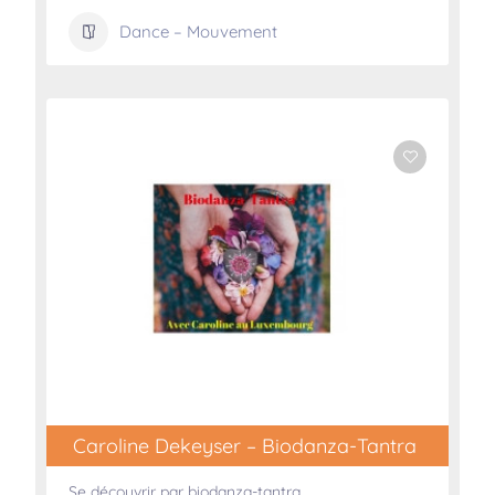
Dance – Mouvement
Caroline Dekeyser – Biodanza-Tantra
Se découvrir par biodanza-tantra