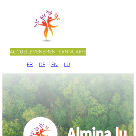
Aller
au
contenu
ACCUEIL
EVÉNEMENTS
ANNUAIRE
FR
DE
EN
LU