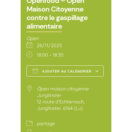
Openfood – Ôpen
Maison Citoyenne
contre le gaspillage
alimentaire
Open
26/11/2025
18:00 – 18:30
AJOUTER AU CALENDRIER
Télécharger ICS
Calendr
Ôpen maison citoyenne
Junglinster
12 route d’Echternach,
Junglinster, 6164 (Lu)
partage