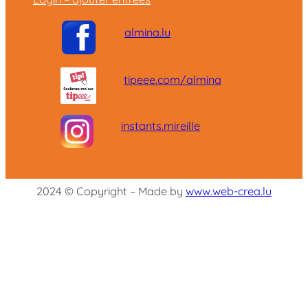
almina.lu
tipeee.com/almina
instants.mireille
2024 © Copyright – Made by
www.web-crea.lu