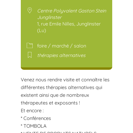
Télécharger ICS
Calendr
Centre Polyvalent Gaston Stein
Junglinster
1, rue Emile Nilles, Junglinster
(Lu)
foire / marché / salon
thérapies alternatives
Venez nous rendre visite et connaître les
différentes thérapies alternatives qui
existent ainsi que de nombreux
thérapeutes et exposants !
Et encore :
* Conférences
* TOMBOLA