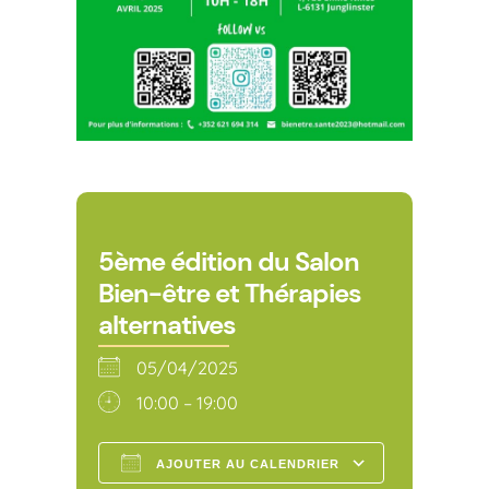
5ème édition du Salon
Bien-être et Thérapies
alternatives
05/04/2025
10:00 – 19:00
AJOUTER AU CALENDRIER