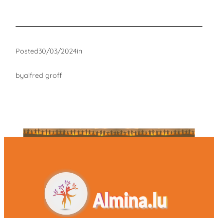
Posted
30/03/2024
in
by
alfred groff