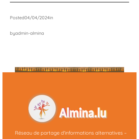
Posted
04/04/2024
in
by
admin-almina
Réseau de partage d'informations alternatives –