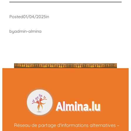
Posted
01/04/2025
in
by
admin-almina
Réseau de partage d'informations alternatives –