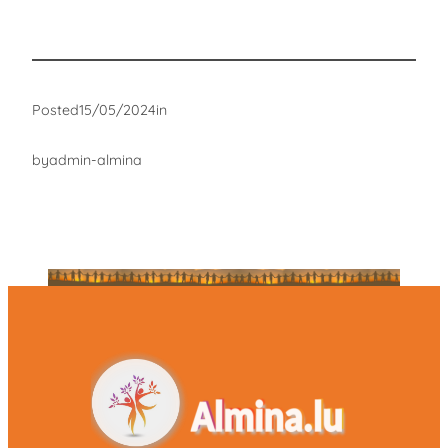
Posted
15/05/2024
in
by
admin-almina