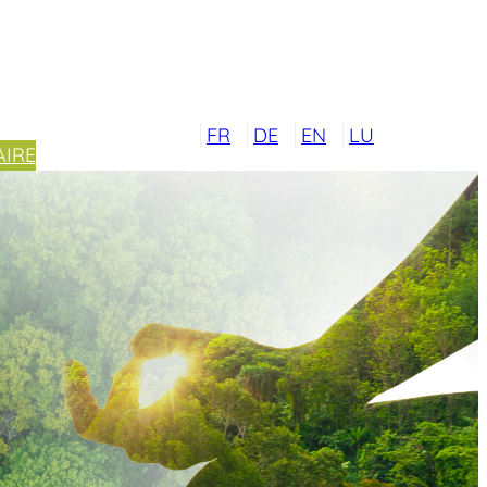
FR
DE
EN
LU
IRE