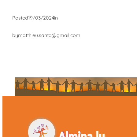
Posted
19/03/2024
in
by
matthieu.santa@gmail.com