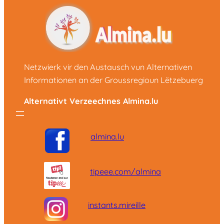
Netzwierk vir den Austausch vun Alternativen
Informationen an der Groussregioun Lëtzebuerg
Alternativt Verzeechnes Almina.lu
almina.lu
tipeee.com/almina
instants.mireille