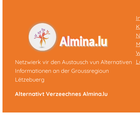
I
K
N
M
W
L
Netzwierk vir den Austausch vun Alternativen
Informationen an der Groussregioun
Lëtzebuerg
Alternativt Verzeechnes Almina.lu