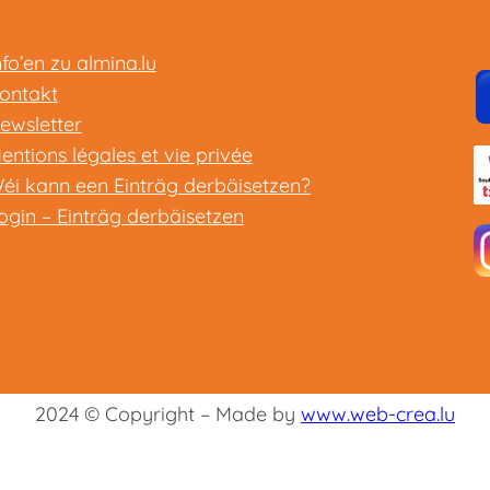
nfo’en zu almina.lu
ontakt
ewsletter
entions légales et vie privée
éi kann een Einträg derbäisetzen?
ogin – Einträg derbäisetzen
2024 © Copyright – Made by
www.web-crea.lu