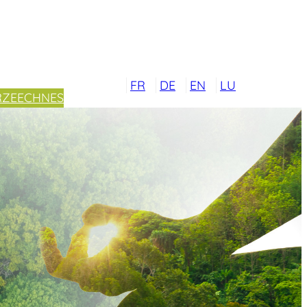
FR
DE
EN
LU
RZEECHNES