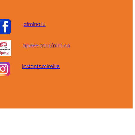
almina.lu
tipeee.com/almina
instants.mireille