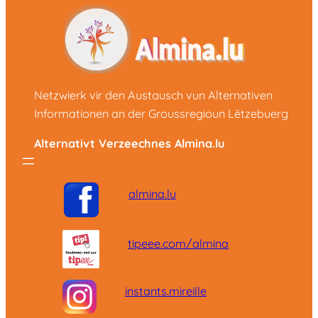
Netzwierk vir den Austausch vun Alternativen
Informationen an der Groussregioun Lëtzebuerg
Alternativt Verzeechnes Almina.lu
almina.lu
tipeee.com/almina
instants.mireille