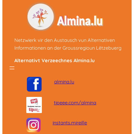
Netzwierk vir den Austausch vun Alternativen
Informationen an der Groussregioun Lëtzebuerg
Alternativt Verzeechnes Almina.lu
almina.lu
tipeee.com/almina
instants.mireille