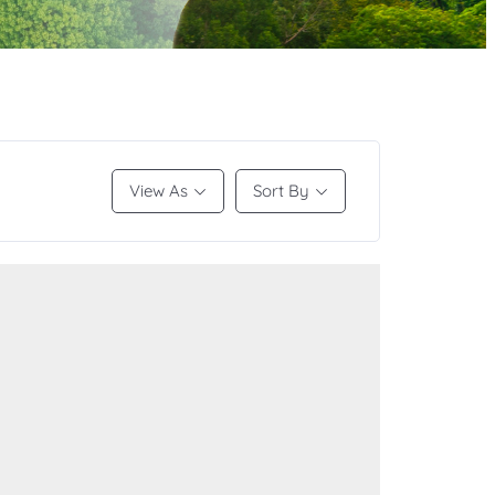
View As
Sort By