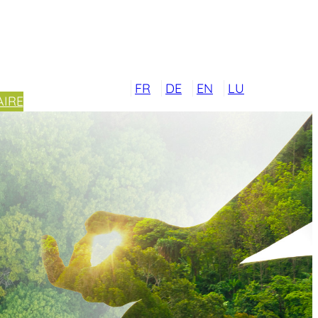
FR
DE
EN
LU
IRE