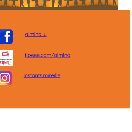
almina.lu
tipeee.com/almina
instants.mireille