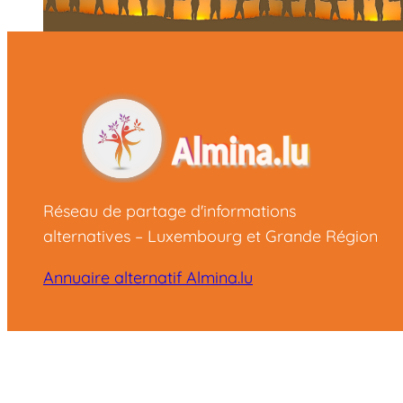
Réseau de partage d'informations
alternatives – Luxembourg et Grande Région
Annuaire alternatif Almina.lu