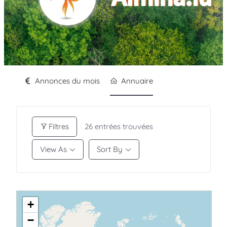
Annonces du mois
Annuaire
Filtres
26
entrées trouvées
View As
Sort By
+
−