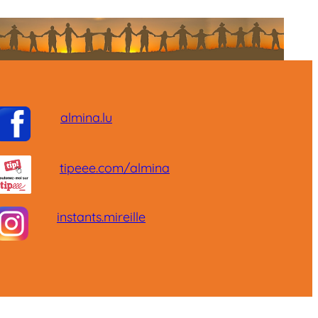
almina.lu
tipeee.com/almina
instants.mireille