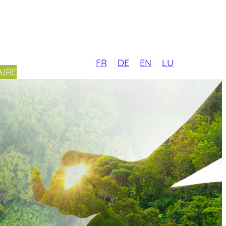
FR
DE
EN
LU
IRE