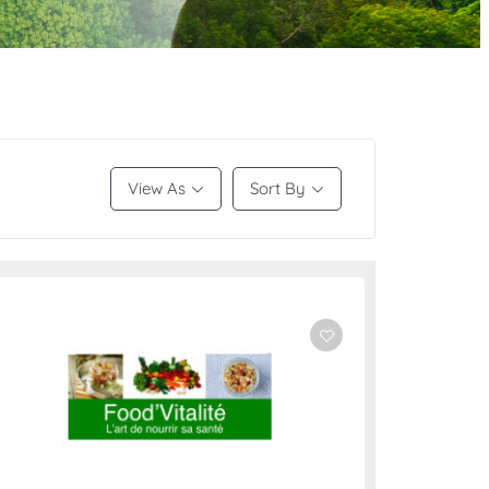
View As
Sort By