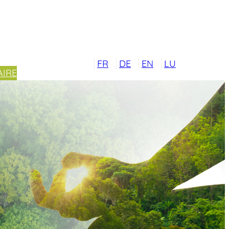
FR
DE
EN
LU
IRE