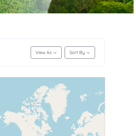
View As
Sort By