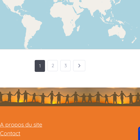
2
3
1
A propos du site
Contact