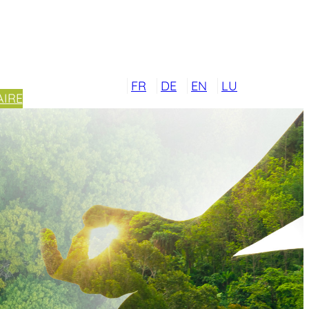
FR
DE
EN
LU
IRE