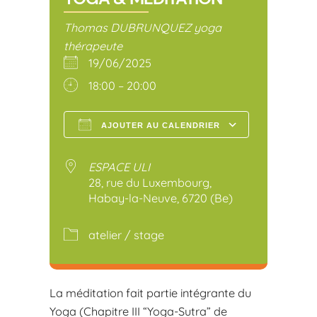
Thomas DUBRUNQUEZ yoga
thérapeute
19/06/2025
18:00 – 20:00
AJOUTER AU CALENDRIER
Télécharger ICS
Calendr
ESPACE ULI
28, rue du Luxembourg,
Habay-la-Neuve, 6720 (Be)
atelier / stage
La méditation fait partie intégrante du
Yoga (Chapitre III “Yoga-Sutra” de