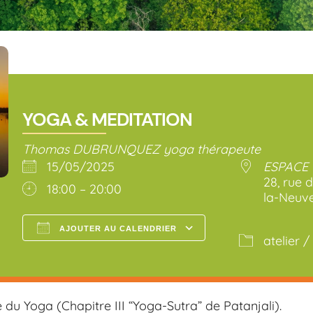
YOGA & MEDITATION
Thomas DUBRUNQUEZ yoga thérapeute
15/05/2025
ESPACE 
28, rue
18:00 – 20:00
la-Neuve
AJOUTER AU CALENDRIER
atelier /
Télécharger ICS
Calendrier Go
e du Yoga (Chapitre III “Yoga-Sutra” de Patanjali).