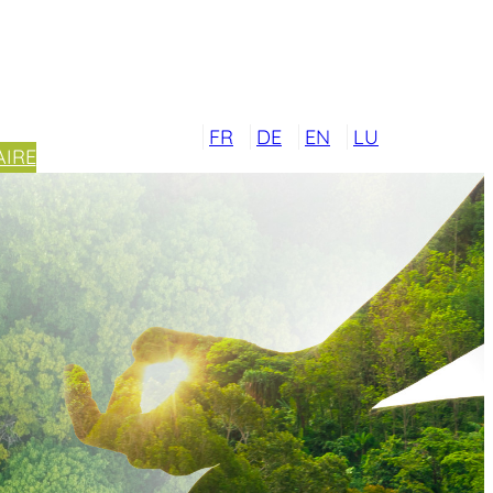
FR
DE
EN
LU
IRE