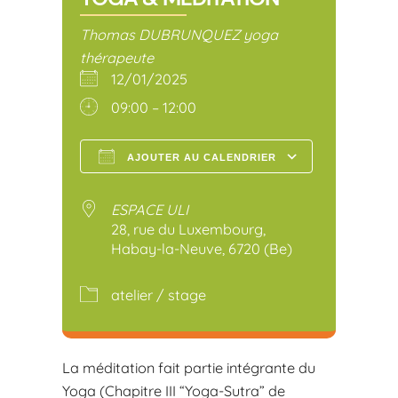
Thomas DUBRUNQUEZ yoga
thérapeute
12/01/2025
09:00 – 12:00
AJOUTER AU CALENDRIER
Télécharger ICS
Calendr
ESPACE ULI
28, rue du Luxembourg,
Habay-la-Neuve, 6720 (Be)
atelier / stage
La méditation fait partie intégrante du
Yoga (Chapitre III “Yoga-Sutra” de