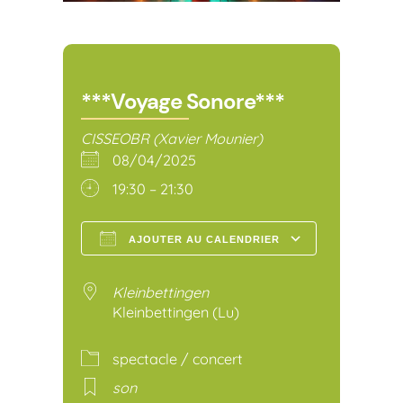
***Voyage Sonore***
CISSEOBR (Xavier Mounier)
08/04/2025
19:30 – 21:30
AJOUTER AU CALENDRIER
Télécharger ICS
Calendr
Kleinbettingen
Kleinbettingen (Lu)
spectacle / concert
son