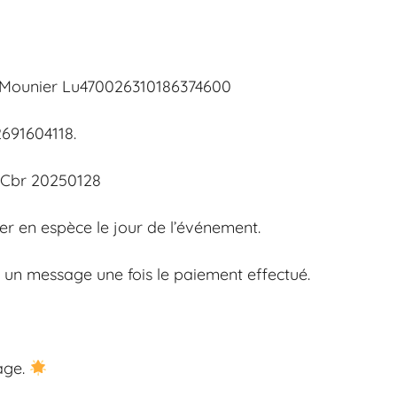
r Mounier Lu470026310186374600
2691604118.
 Cbr 20250128
er en espèce le jour de l’événement.
un message une fois le paiement effectué.
age.