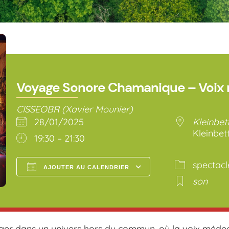
Voyage Sonore Chamanique – Voix
CISSEOBR (Xavier Mounier)
28/01/2025
Kleinbet
Kleinbet
19:30 – 21:30
spectacl
AJOUTER AU CALENDRIER
son
Télécharger ICS
Calendrier Go
nger dans un univers hors du commun, où la voix méde