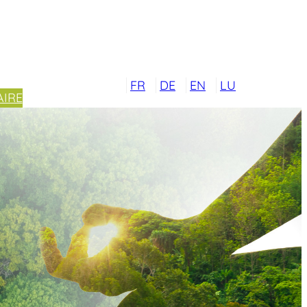
FR
DE
EN
LU
IRE