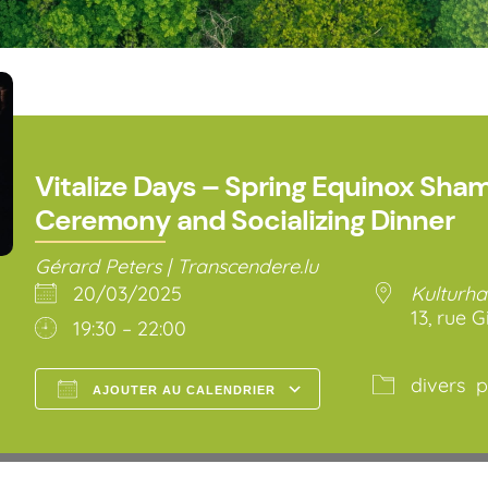
Vitalize Days – Spring Equinox Sham
Ceremony and Socializing Dinner
Gérard Peters | Transcendere.lu
20/03/2025
Kulturha
13, rue G
19:30 – 22:00
divers
p
AJOUTER AU CALENDRIER
Télécharger ICS
Calendrier Go