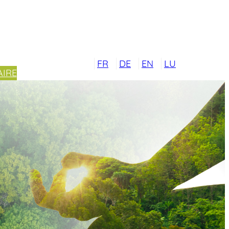
FR
DE
EN
LU
IRE