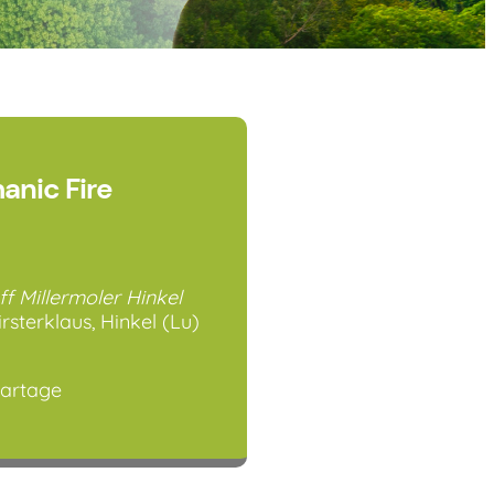
anic Fire
ff Millermoler Hinkel
irsterklaus, Hinkel (Lu)
artage
ogle
iCalendar
Offi