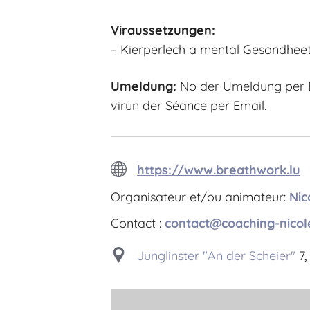
Viraussetzungen:
– Kierperlech a mental Gesondheet 
Umeldung:
No der Umeldung per E
virun der Séance per Email.
https://www.breathwork.lu
Organisateur et/ou animateur:
Nic
Contact :
contact@coaching-nicol
Junglinster "An der Scheier"
7,