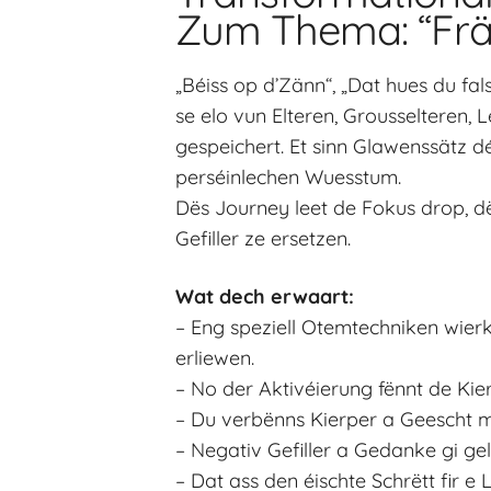
Zum Thema: “Fräi
„Béiss op d’Zänn“, „Dat hues du f
se elo vun Elteren, Grousselteren,
gespeichert. Et sinn Glawenssätz dé
perséinlechen Wuesstum.
Dës Journey leet de Fokus drop, d
Gefiller ze ersetzen.
Wat dech erwaart:
– Eng speziell Otemtechniken wier
erliewen.
– No der Aktivéierung fënnt de Ki
– Du verbënns Kierper a Geescht 
– Negativ Gefiller a Gedanke gi gel
– Dat ass den éischte Schrëtt fir e 