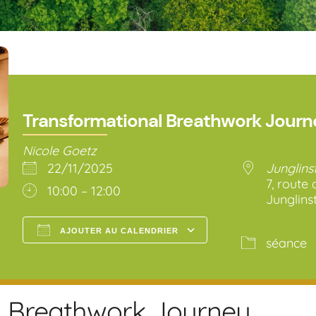
Transformational Breathwork Journ
Nicole Goetz
22/11/2025
Junglins
7, route
10:00 – 12:00
Junglins
AJOUTER AU CALENDRIER
séance
Télécharger ICS
Calendrier Go
l Breathwork Journey