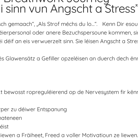
 sinn vun Angscht a Stress
alsch gemaach“, „Als Strof méchs du lo…“. Kenn Dir es
 Léierpersonal oder anere Bezuchspersoune kommen, sin
i déif an eis verwuerzelt sinn. Sie léisen Angscht a St
ës Glawensätz a Gefiller opzeléisen an duerch dech ë
kt bewosst ropreguléierend op de Nervesystem fir kën
erper zu déiwer Entspanung
mateneen
éist
Liewen a Fräiheet, Freed a voller Motivatioun ze liewen.