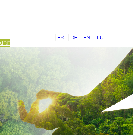
FR
DE
EN
LU
IRE