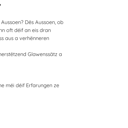
”
ou Aussoen? Dës Aussoen, ob
n oft déif an eis dran
ress aus a verhënneren
nnerstëtzend Glawenssätz a
ne méi déif Erfarungen ze