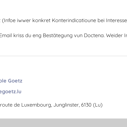
(Infoe iwwer konkret Konterindicatioune bei Interess
mail kriss du eng Bestätegung vun Doctena. Weider In
ole Goetz
egoetz.lu
 route de Luxembourg, Junglinster, 6130 (Lu)