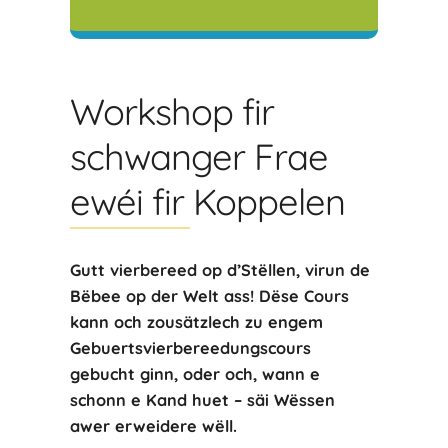
Workshop fir
schwanger Frae
ewéi fir Koppelen
Gutt vierbereed op d’Stëllen, virun de
Bëbee op der Welt ass! Dëse Cours
kann och zousätzlech zu engem
Gebuertsvierbereedungscours
gebucht ginn, oder och, wann e
schonn e Kand huet – säi Wëssen
awer erweidere wëll.