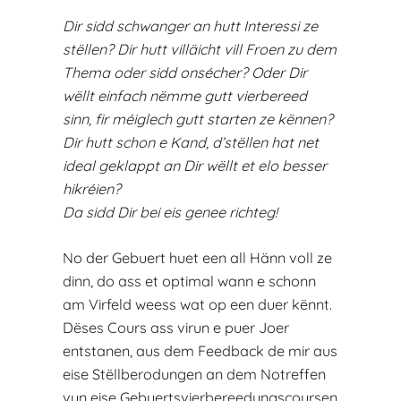
Dir sidd schwanger an hutt Interessi ze
stëllen? Dir hutt villäicht vill Froen zu dem
Thema oder sidd onsécher? Oder Dir
wëllt einfach nëmme gutt vierbereed
sinn, fir méiglech gutt starten ze kënnen?
Dir hutt schon e Kand, d’stëllen hat net
ideal geklappt an Dir wëllt et elo besser
hikréien?
Da sidd Dir bei eis genee richteg!
No der Gebuert huet een all Hänn voll ze
dinn, do ass et optimal wann e schonn
am Virfeld weess wat op een duer kënnt.
Dëses Cours ass virun e puer Joer
entstanen, aus dem Feedback de mir aus
eise Stëllberodungen an dem Notreffen
vun eise Gebuertsvierbereedungscoursen