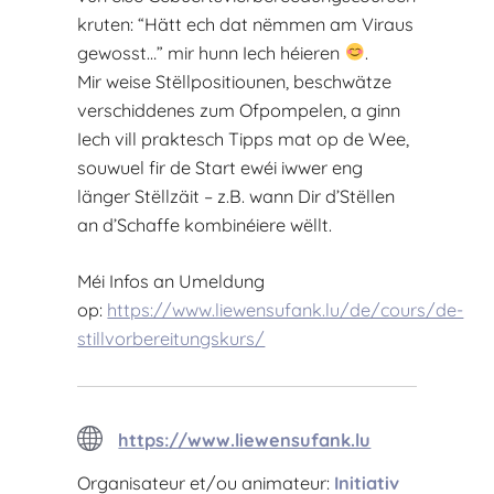
kruten: “Hätt ech dat nëmmen am Viraus
gewosst…” mir hunn Iech héieren
.
Mir weise Stëllpositiounen, beschwätze
verschiddenes zum Ofpompelen, a ginn
Iech vill praktesch Tipps mat op de Wee,
souwuel fir de Start ewéi iwwer eng
länger Stëllzäit – z.B. wann Dir d’Stëllen
an d’Schaffe kombinéiere wëllt.
Méi Infos an Umeldung
op:
https://www.liewensufank.lu/de/cours/de-
stillvorbereitungskurs/
https://www.liewensufank.lu
Organisateur et/ou animateur:
Initiativ