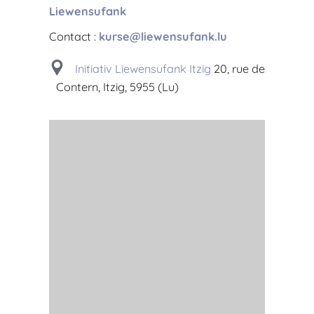
Liewensufank
Contact :
kurse@liewensufank.lu
Initiativ Liewensufank Itzig
20, rue de
Contern, Itzig, 5955 (Lu)