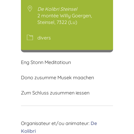
Télécharger ICS
Calendr
De Kolibri Steinsel
2 montée Willy Goergen,
Steinsel, 7322 (Lu)
divers
Eng Stonn Meditatioun
Dono zusumme Musek maachen
Zum Schluss zusummen iessen
Organisateur et/ou animateur:
De
Kolibri