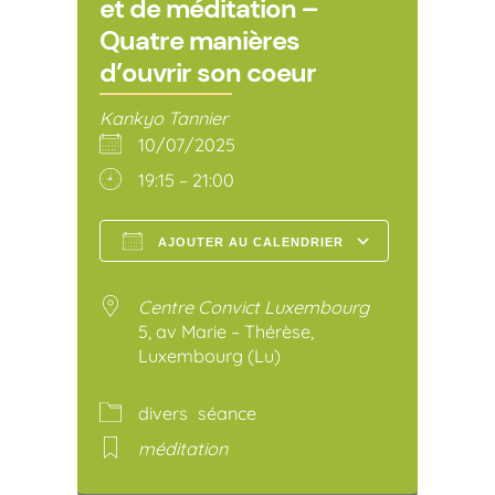
et de méditation –
Quatre manières
d’ouvrir son coeur
Kankyo Tannier
10/07/2025
19:15 – 21:00
AJOUTER AU CALENDRIER
Télécharger ICS
Calendr
Centre Convict Luxembourg
5, av Marie – Thérèse,
Luxembourg (Lu)
divers
séance
méditation