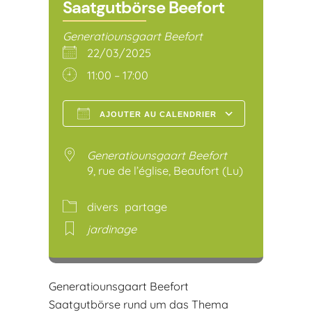
Saatgutbörse Beefort
Generatiounsgaart Beefort
22/03/2025
11:00 – 17:00
AJOUTER AU CALENDRIER
Télécharger ICS
Calendr
Generatiounsgaart Beefort
9, rue de l’église, Beaufort (Lu)
divers
partage
jardinage
Generatiounsgaart Beefort
Saatgutbörse rund um das Thema