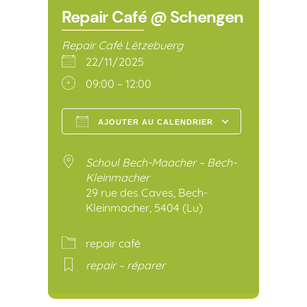
Repair Café @ Schengen
Repair Café Lëtzebuerg
22/11/2025
09:00 – 12:00
AJOUTER AU CALENDRIER
Télécharger ICS
Calendr
Schoul Bech-Maacher – Bech-
Kleinmacher
29 rue des Caves, Bech-
Kleinmacher, 5404 (Lu)
repair café
repair – réparer