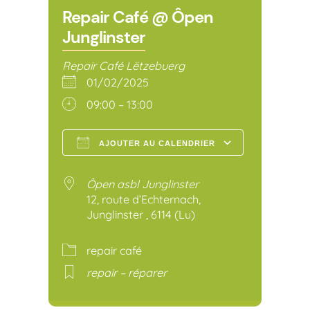
Repair Café @ Ôpen
Junglinster
Repair Café Lëtzebuerg
01/02/2025
09:00 – 13:00
AJOUTER AU CALENDRIER
Télécharger ICS
Calendr
Ôpen asbl Junglinster
12, route d’Echternach,
Junglinster , 6114 (Lu)
repair café
repair – réparer