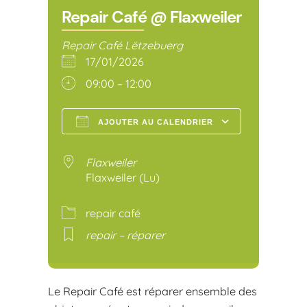
Repair Café @ Flaxweiler
Repair Café Lëtzebuerg
17/01/2026
09:00 – 12:00
AJOUTER AU CALENDRIER
Télécharger ICS
Calendr
Flaxweiler
Flaxweiler (Lu)
repair café
repair – réparer
Le Repair Café est réparer ensemble des