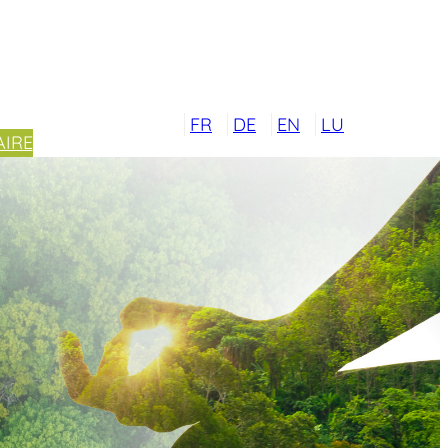
FR
DE
EN
LU
IRE