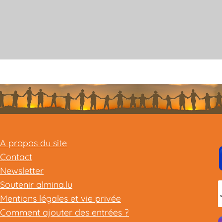
A propos du site
Contact
Newsletter
Soutenir almina.lu
Mentions légales et vie privée
Comment ajouter des entrées ?