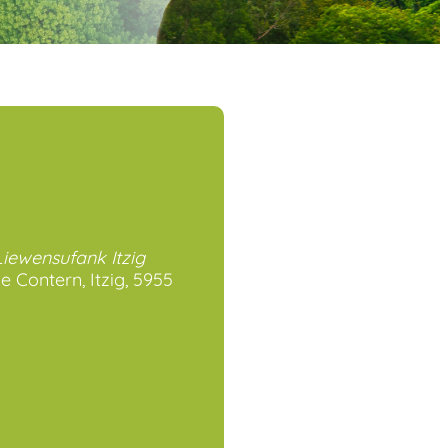
 Liewensufank Itzig
e Contern, Itzig, 5955
ogle
iCalendar
Offi