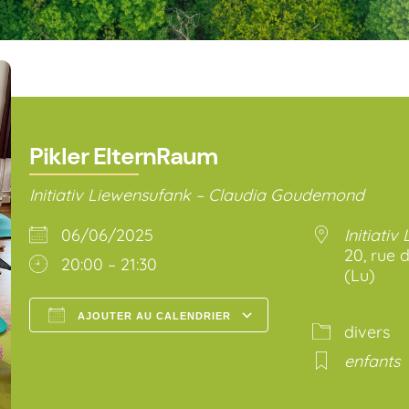
Pikler ElternRaum
Initiativ Liewensufank – Claudia Goudemond
06/06/2025
Initiativ
20, rue d
20:00 – 21:30
(Lu)
AJOUTER AU CALENDRIER
divers
Télécharger ICS
Calendrier Go
enfants