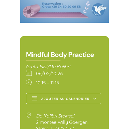
Mindful Body Practice
Greta Flisi/De Kolibri
06/02/2026
10:15 – 11:15
AJOUTER AU CALENDRIER
Télécharger ICS
Calendr
De Kolibri Steinsel
2 montée Willy Goergen,
Steinsel, 7322 (Lu)