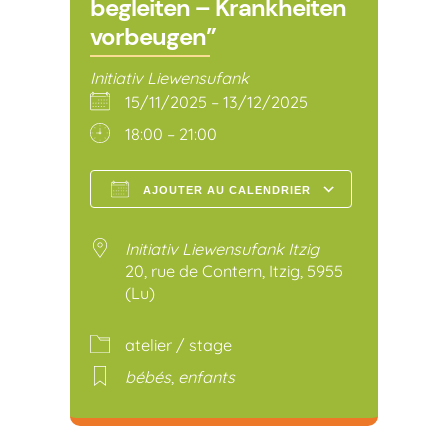
begleiten – Krankheiten
vorbeugen”
Initiativ Liewensufank
15/11/2025 – 13/12/2025
18:00 – 21:00
AJOUTER AU CALENDRIER
Télécharger ICS
Calendr
Initiativ Liewensufank Itzig
20, rue de Contern, Itzig, 5955
(Lu)
atelier / stage
bébés
,
enfants