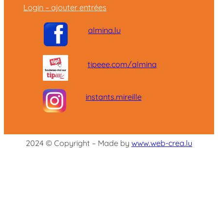
Login – ajouter entrées
almina.lu
tipeee.com/almina
instants.mireille
2024 © Copyright – Made by
www.web-crea.lu