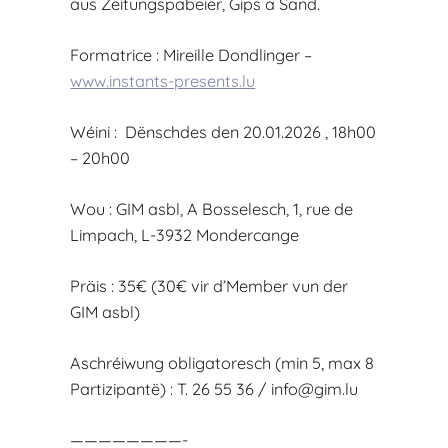
aus Zeitungspabeier, Gips a Sand.
Formatrice : Mireille Dondlinger –
www.instants-presents.lu
Wéini : Dënschdes den 20.01.2026 , 18h00
– 20h00
Wou : GIM asbl, A Bosselesch, 1, rue de
Limpach, L-3932 Mondercange
Präis : 35€ (30€ vir d’Member vun der
GIM asbl)
Aschréiwung obligatoresch (min 5, max 8
Partizipantë) : T. 26 55 36 /
info@gim.lu
————————-