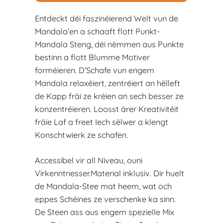
Entdeckt déi faszinéierend Welt vun de
Mandala’en a schaaft flott Punkt-
Mandala Steng, déi nëmmen aus Punkte
bestinn a flott Blumme Motiver
forméieren. D’Schafe vun engem
Mandala relaxéiert, zentréiert an hëlleft
de Kapp fräi ze kréien an sech besser ze
konzentréieren. Loosst ärer Kreativitéit
fräie Laf a freet Iech sëlwer a klengt
Konschtwierk ze schafen.
Accessibel vir all Niveau, ouni
Virkenntnesser.Material inklusiv. Dir huelt
de Mandala-Stee mat heem, wat och
eppes Schéines ze verschenke ka sinn.
De Steen ass aus engem spezielle Mix