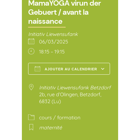
MamaYOGA virun der
Gebuert / avant la
naissance
Initiativ Liewensufank
06/03/2025
18:15 – 19:15
AJOUTER AU CALENDRIER
Télécharger ICS
Calendr
Initiativ Liewensufank Betzdorf
2b, rue d’Olingen, Betzdorf,
6832 (Lu)
cours / formation
maternité