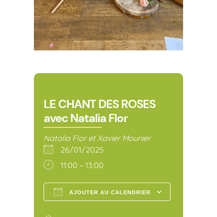
LE CHANT DES ROSES
avec Natalia Flor
Natalia Flor et Xavier Mounier
26/01/2025
11:00 – 13:00
AJOUTER AU CALENDRIER
Télécharger ICS
Calendr