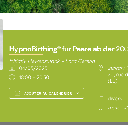
HypnoBirthing® für Paare ab der 20
Initiativ Liewensufank – Lara Gerson
04/03/2025
Initiativ
20, rue d
18:00 – 20:30
(Lu)
AJOUTER AU CALENDRIER
divers
Télécharger ICS
Calendrier Go
materni