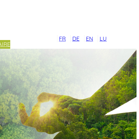
FR
DE
EN
LU
IRE