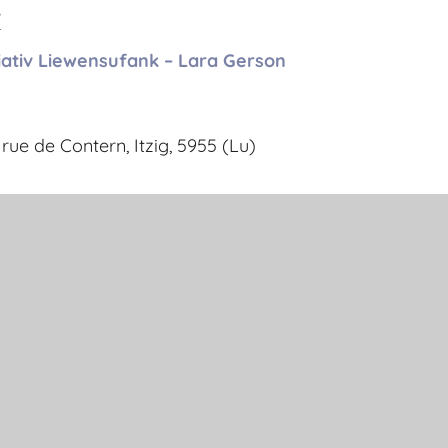
/
tiativ Liewensufank – Lara Gerson
rue de Contern, Itzig, 5955 (Lu)