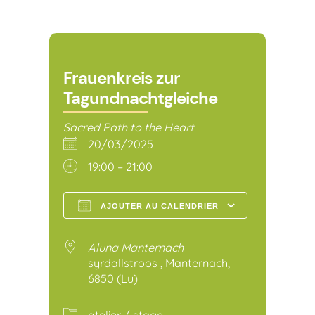
Frauenkreis zur
Tagundnachtgleiche
Sacred Path to the Heart
20/03/2025
19:00 – 21:00
AJOUTER AU CALENDRIER
Télécharger ICS
Calendr
Aluna Manternach
syrdallstroos , Manternach,
6850 (Lu)
atelier / stage