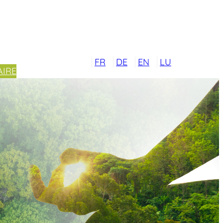
FR
DE
EN
LU
IRE