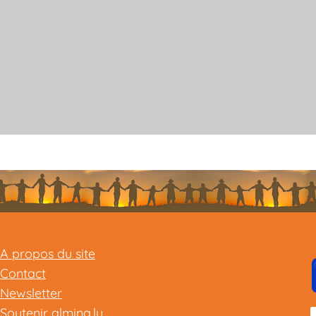
A propos du site
Contact
Newsletter
Soutenir almina.lu