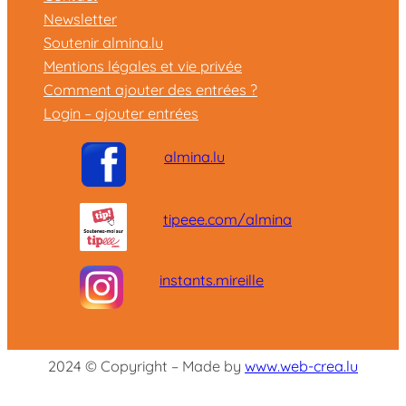
Newsletter
Soutenir almina.lu
Mentions légales et vie privée
Comment ajouter des entrées ?
Login – ajouter entrées
almina.lu
tipeee.com/almina
instants.mireille
2024 © Copyright – Made by
www.web-crea.lu