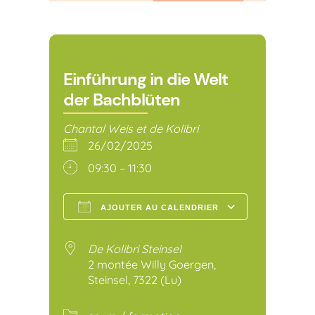
Einführung in die Welt
der Bachblüten
Chantal Weis et de Kolibri
26/02/2025
09:30 – 11:30
AJOUTER AU CALENDRIER
Télécharger ICS
Calendr
De Kolibri Steinsel
2 montée Willy Goergen,
Steinsel, 7322 (Lu)