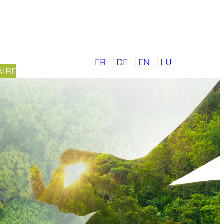
FR
DE
EN
LU
IRE