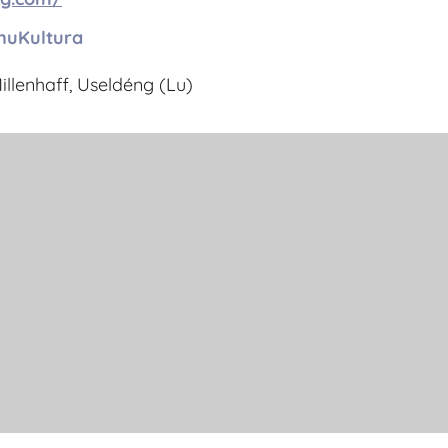
nuKultura
illenhaff, Useldéng (Lu)