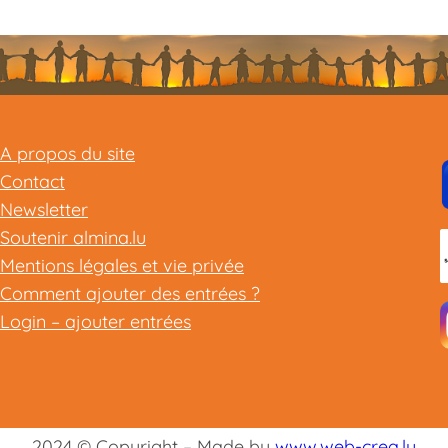
A propos du site
Contact
Newsletter
Soutenir almina.lu
Mentions légales et vie privée
Comment ajouter des entrées ?
Login – ajouter entrées
2024 © Copyright – Made by
www.web-crea.lu