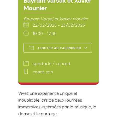
Bayram Varsak et Xavier
Mounier
Bayram Varsaj et Xavier Mounier
22/02/2025 – 23/02/2025
10:00 – 17:00
AJOUTER AU CALENDRIER
Télécharger ICS
Calendr
spectacle / concert
chant
,
son
Vivez une expérience unique et
inoubliable lors de deux journées
immersives, rythmées par la musique, la
danse et le partage.