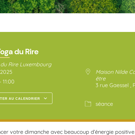
oga du Rire
 du Rire Luxembourg
1/2025
Maison Nilde Ca
être
– 11:00
3 rue Gaessel , 
TER AU CALENDRIER
séance
arger ICS
Calendrier Google
r votre dimanche avec beaucoup d’énergie positive e