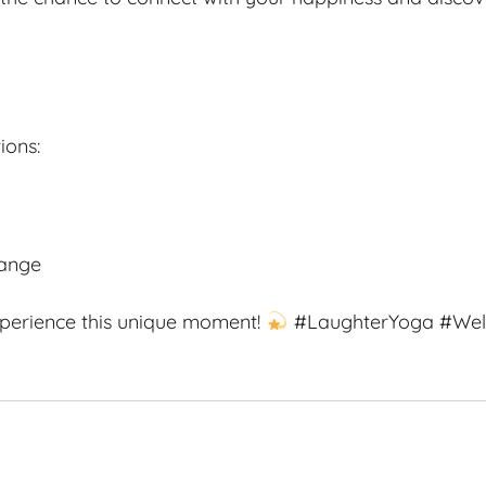
ions:
tange
xperience this unique moment!
#LaughterYoga #Well