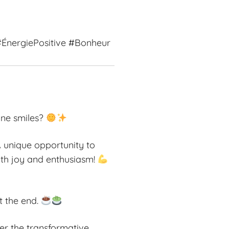
ÉnergiePositive #Bonheur
ine smiles?
 unique opportunity to
ith joy and enthusiasm!
t the end.
er the transformative