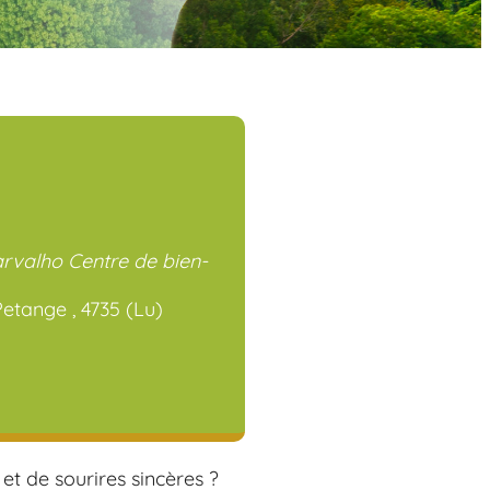
rvalho Centre de bien-
Petange , 4735 (Lu)
iCalendar
Office 365
t de sourires sincères ?