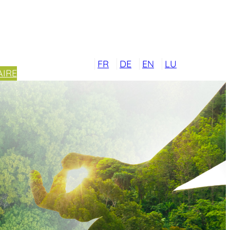
FR
DE
EN
LU
IRE