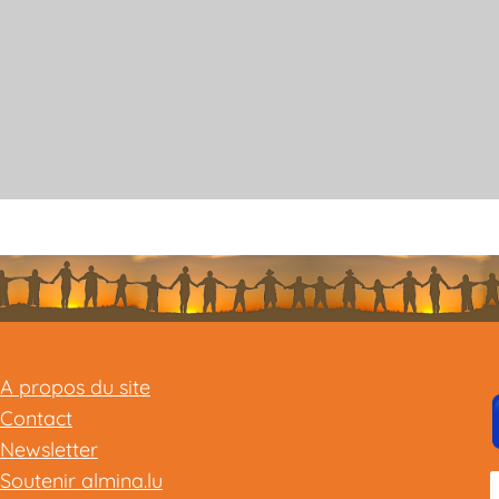
A propos du site
Contact
Newsletter
Soutenir almina.lu