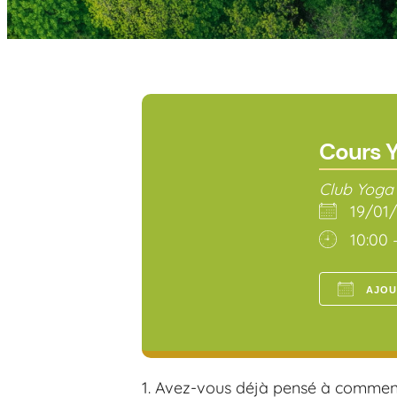
Cours Y
Club Yoga
19/0
10:00 
AJOU
Téléch
Avez-vous déjà pensé à commence