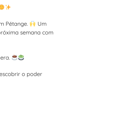
 em Pétange.
Um
a próxima semana com
pera.
escobrir o poder