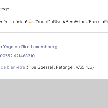
tange
eriência única!
#YogaDoRiso #BemEstar #EnergiaPos
b Yoga du Rire Luxembourg
00352 621468710
 de bien-être
3 rue Gaessel , Petange , 4735 (Lu)