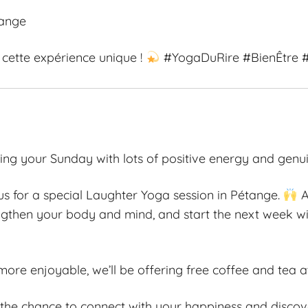
tange
 cette expérience unique !
#YogaDuRire #BienÊtre #
ing your Sunday with lots of positive energy and genu
 us for a special Laughter Yoga session in Pétange.
A
rengthen your body and mind, and start the next week w
re enjoyable, we’ll be offering free coffee and tea a
s the chance to connect with your happiness and discov