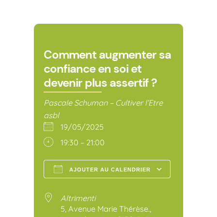
Comment augmenter sa
confiance en soi et
devenir plus assertif ?
Pascale Schuman – Cultiver l’Etre
asbl
19/05/2025
19:30 – 21:00
AJOUTER AU CALENDRIER
Télécharger ICS
Calendr
Altrimenti
5, Avenue Marie Thérèse.,