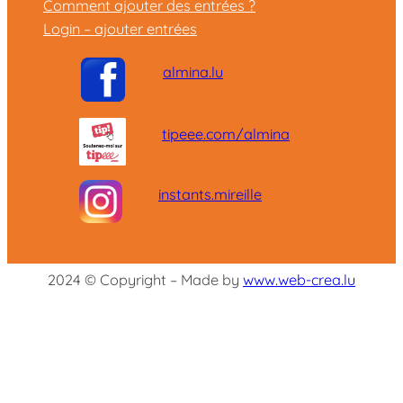
Comment ajouter des entrées ?
Login – ajouter entrées
almina.lu
tipeee.com/almina
instants.mireille
2024 © Copyright – Made by
www.web-crea.lu