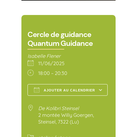
Cercle de guidance
Quantum Guidance
Isabelle Flener
11/06/2025
18:00 – 20:30
AJOUTER AU CALENDRIER
Télécharger ICS
Calendr
De Kolibri Steinsel
2 montée Willy Goergen,
Steinsel, 7322 (Lu)