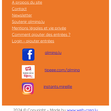
A propos du site
Contact
Newsletter
Soutenir almina.lu
Mentions légales et vie privée
Comment ajouter des entrées ?
Login – ajouter entrées
almina.lu
tipeee.com/almina
instants.mireille
2024 © Copyright – Made by
www.web-crea.lu