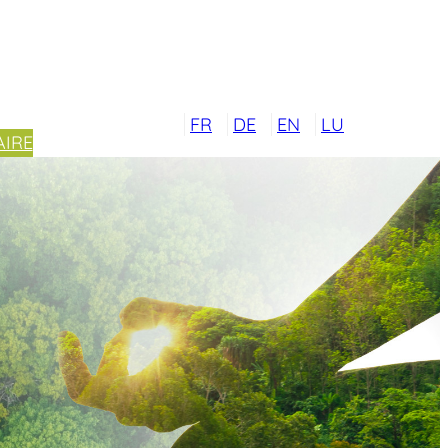
FR
DE
EN
LU
IRE