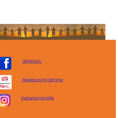
almina.lu
tipeee.com/almina
instants.mireille